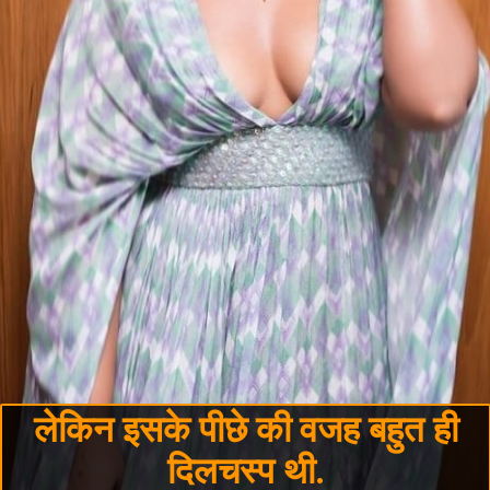
लेकिन इसके पीछे की वजह बहुत ही
दिलचस्प थी.