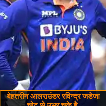
बेहतरीन आलराउंडर रविन्द्र जडेजा
चोट से उभर चुके है.