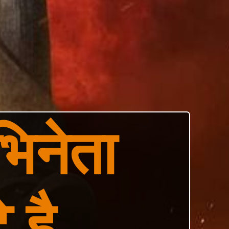
िनेता 
 है.