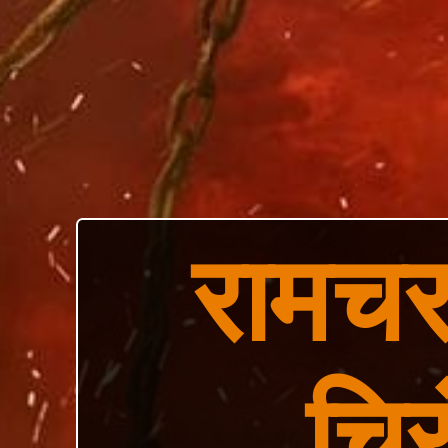
रामचरण
चिर