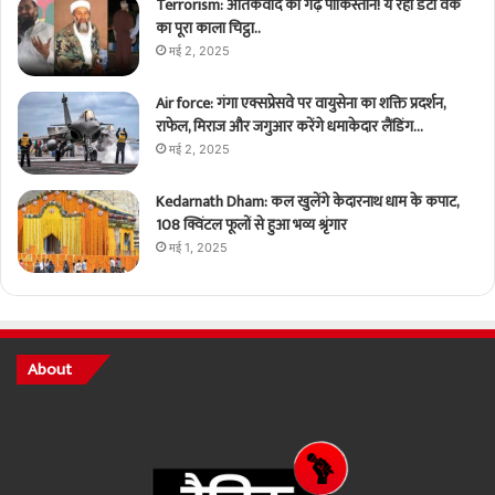
Terrorism: आतंकवाद का गढ़ पाकिस्तान! ये रहा डर्टी वर्क
का पूरा काला चिट्ठा..
मई 2, 2025
Air force: गंगा एक्सप्रेसवे पर वायुसेना का शक्ति प्रदर्शन,
राफेल, मिराज और जगुआर करेंगे धमाकेदार लैंडिंग…
मई 2, 2025
Kedarnath Dham: कल खुलेंगे केदारनाथ धाम के कपाट,
108 क्विंटल फूलों से हुआ भव्य श्रृंगार
मई 1, 2025
About