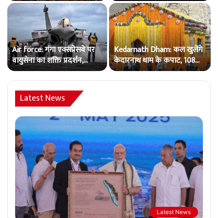
भारी संख्या में उमड़ी श्रद्धालुओं की
पूरा काला चिट्ठा..
भीड़..
Air force: गंगा एक्सप्रेसवे पर
Kedarnath Dham: कल खुलेंगे
वायुसेना का शक्ति प्रदर्शन,
केदारनाथ धाम के कपाट, 108
राफेल, मिराज और जगुआर करेंगे
क्विंटल फूलों से हुआ भव्य श्रृंगार
धमाकेदार लैंडिंग…
Latest News
Latest News