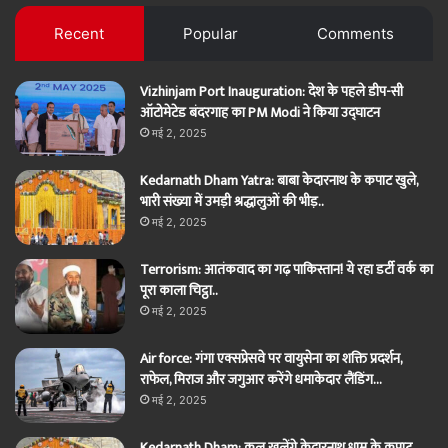
Facebook
Twitter
Recent
Popular
Comments
Vizhinjam Port Inauguration: देश के पहले डीप-सी
ऑटोमेटेड बंदरगाह का PM Modi ने किया उद्घाटन
मई 2, 2025
Kedarnath Dham Yatra: बाबा केदारनाथ के कपाट खुले,
भारी संख्या में उमड़ी श्रद्धालुओं की भीड़..
मई 2, 2025
Terrorism: आतंकवाद का गढ़ पाकिस्तान! ये रहा डर्टी वर्क का
पूरा काला चिट्ठा..
मई 2, 2025
Air force: गंगा एक्सप्रेसवे पर वायुसेना का शक्ति प्रदर्शन,
राफेल, मिराज और जगुआर करेंगे धमाकेदार लैंडिंग…
मई 2, 2025
Kedarnath Dham: कल खुलेंगे केदारनाथ धाम के कपाट,