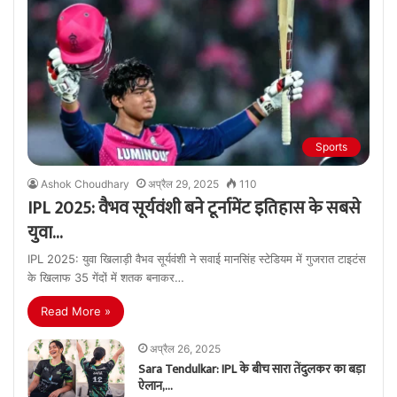
Sports
Ashok Choudhary
अप्रैल 29, 2025
110
IPL 2025: वैभव सूर्यवंशी बने टूर्नामेंट इतिहास के सबसे
युवा…
IPL 2025: युवा खिलाड़ी वैभव सूर्यवंशी ने सवाई मानसिंह स्टेडियम में गुजरात टाइटंस
के खिलाफ 35 गेंदों में शतक बनाकर…
Read More »
अप्रैल 26, 2025
Sara Tendulkar: IPL के बीच सारा तेंदुलकर का बड़ा
ऐलान,…