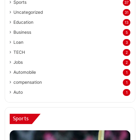
Sports
37
Uncategorized
31
Education
13
Business
5
Loan
3
TECH
2
Jobs
2
Automobile
1
compensation
1
Auto
1
Sports