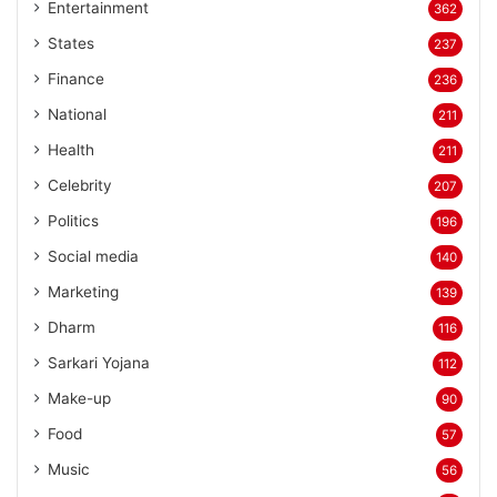
Entertainment
362
States
237
Finance
236
National
211
Health
211
Celebrity
207
Politics
196
Social media
140
Marketing
139
Dharm
116
Sarkari Yojana
112
Make-up
90
Food
57
Music
56