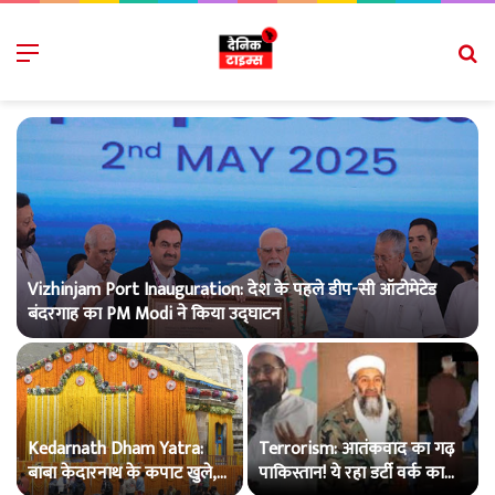
Menu
S
fo
Vizhinjam Port Inauguration: देश के पहले डीप-सी ऑटोमेटेड
बंदरगाह का PM Modi ने किया उद्घाटन
Kedarnath Dham Yatra:
Terrorism: आतंकवाद का गढ़
े
बाबा केदारनाथ के कपाट खुले,
पाकिस्तान! ये रहा डर्टी वर्क का