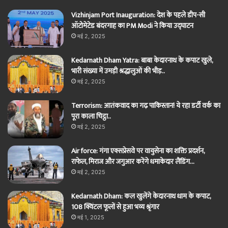
Vizhinjam Port Inauguration: देश के पहले डीप-सी
ऑटोमेटेड बंदरगाह का PM Modi ने किया उद्घाटन
मई 2, 2025
Kedarnath Dham Yatra: बाबा केदारनाथ के कपाट खुले,
भारी संख्या में उमड़ी श्रद्धालुओं की भीड़..
मई 2, 2025
Terrorism: आतंकवाद का गढ़ पाकिस्तान! ये रहा डर्टी वर्क का
पूरा काला चिट्ठा..
मई 2, 2025
Air force: गंगा एक्सप्रेसवे पर वायुसेना का शक्ति प्रदर्शन,
राफेल, मिराज और जगुआर करेंगे धमाकेदार लैंडिंग…
मई 2, 2025
Kedarnath Dham: कल खुलेंगे केदारनाथ धाम के कपाट,
108 क्विंटल फूलों से हुआ भव्य श्रृंगार
मई 1, 2025