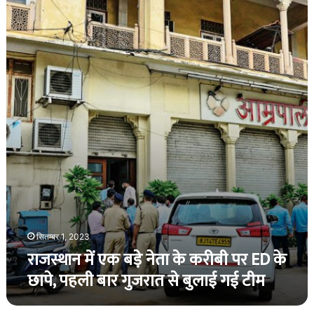
पर
में
भी
एक
किए
बड़े
कई
नेता
वार!
के
करीबी
पर
ED
के
छापे,
पहली
बार
गुजरात
से
बुलाई
गई
सितम्बर 1, 2023
टीम
राजस्थान में एक बड़े नेता के करीबी पर ED के
छापे, पहली बार गुजरात से बुलाई गई टीम