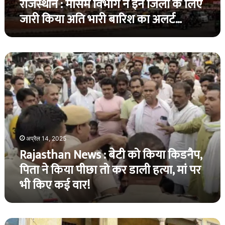
राजस्थान : मौसम विभाग ने इन जिलों के लिए
अति
जारी किया अति भारी बारिश का अलर्ट…
भारी
बारिश
का
अलर्ट…
Rajasthan
News
:
बेटी
को
किया
किडनैप,
पिता
अप्रैल 14, 2025
ने
Rajasthan News : बेटी को किया किडनैप,
किया
पीछा
पिता ने किया पीछा तो कर डाली हत्या, मां पर
तो
भी किए कई वार!
कर
डाली
हत्या,
मां
राजस्थान