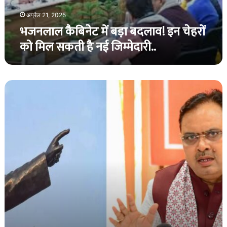
मिल
सकती
अप्रैल 21, 2025
है
भजनलाल कैबिनेट में बड़ा बदलाव! इन चेहरों
नई
को मिल सकती है नई जिम्मेदारी..
जिम्मेदारी..
आंबेडकर
पंचतीर्थ
यात्रा
:
दलित
समाज
को
लंदन
सहित
पांच
स्थलों
की
सैर
कराएगी