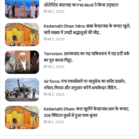
ऑटोमेटेड बंदरगाह का PM Modi ने किया उद्घाटन
मई 2, 2025
Kedarnath Dham Yatra: बाबा केदारनाथ के कपाट खुले,
भारी संख्या में उमड़ी श्रद्धालुओं की भीड़..
मई 2, 2025
Terrorism: आतंकवाद का गढ़ पाकिस्तान! ये रहा डर्टी वर्क
का पूरा काला चिट्ठा..
मई 2, 2025
Air force: गंगा एक्सप्रेसवे पर वायुसेना का शक्ति प्रदर्शन,
राफेल, मिराज और जगुआर करेंगे धमाकेदार लैंडिंग…
मई 2, 2025
Kedarnath Dham: कल खुलेंगे केदारनाथ धाम के कपाट,
108 क्विंटल फूलों से हुआ भव्य श्रृंगार
मई 1, 2025