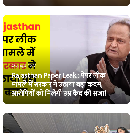
भी
दे
Rajasthan
दी
Paper
जान!
Leak
:
पेपर
लीक
मामले
में
जुलाई 6, 2023
सरकार
Rajasthan Paper Leak : पेपर लीक
ने
उठाया
मामले में सरकार ने उठाया बड़ा कदम,
बड़ा
आरोपियों को मिलेगी उम्र कैद की सजा!
कदम,
आरोपियों
को
मिलेगी
Rajasthan
उम्र
Gramin
कैद
Olympic
की