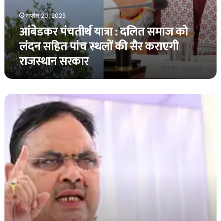
राजस्थान
अप्रैल 20, 2025
सरकार
आंबेडकर पंचतीर्थ यात्रा : दलित समाज को
लंदन सहित पांच स्थलों की सैर कराएगी
राजस्थान सरकार
राजस्थान
का
नया
नियम:
अब
हिल
स्टेशनों
पर
नहीं
बन
सकेंगे
रिजॉर्ट,