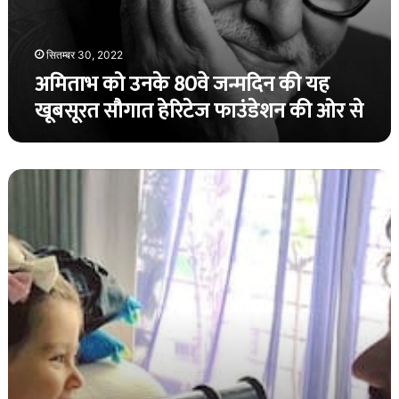
सितम्बर 30, 2022
अमिताभ को उनके 80वे जन्मदिन की यह
खूबसूरत सौगात हेरिटेज फाउंडेशन की ओर से
बेटी
इनाया
के
बर्थडे
पर
सोहा
अली
खान
और
कुणाल
खेमू
की