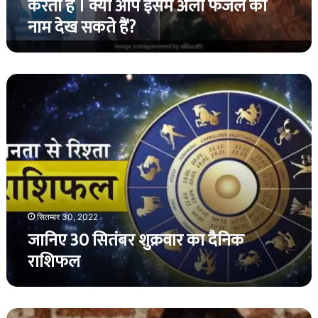
करती हैं । क्या आप इसमें अली फजल का
क्या
नाम देख सकते हैं?
आप
इसमें
अली
फजल
जानिए
का
30
नाम
सितंबर
देख
शुक्रवार
सकते
का
हैं?
दैनिक
राशिफल
सितम्बर 30, 2022
जानिए 30 सितंबर शुक्रवार का दैनिक
राशिफल
दिल्ली