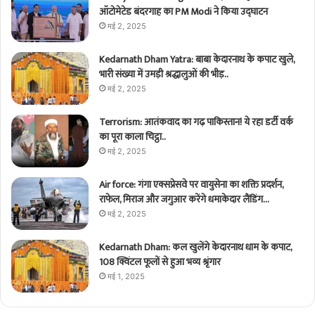
ऑटोमेटेड बंदरगाह का PM Modi ने किया उद्घाटन
मई 2, 2025
Kedarnath Dham Yatra: बाबा केदारनाथ के कपाट खुले,
भारी संख्या में उमड़ी श्रद्धालुओं की भीड़..
मई 2, 2025
Terrorism: आतंकवाद का गढ़ पाकिस्तान! ये रहा डर्टी वर्क
का पूरा काला चिट्ठा..
मई 2, 2025
Air force: गंगा एक्सप्रेसवे पर वायुसेना का शक्ति प्रदर्शन,
राफेल, मिराज और जगुआर करेंगे धमाकेदार लैंडिंग…
मई 2, 2025
Kedarnath Dham: कल खुलेंगे केदारनाथ धाम के कपाट,
108 क्विंटल फूलों से हुआ भव्य श्रृंगार
मई 1, 2025