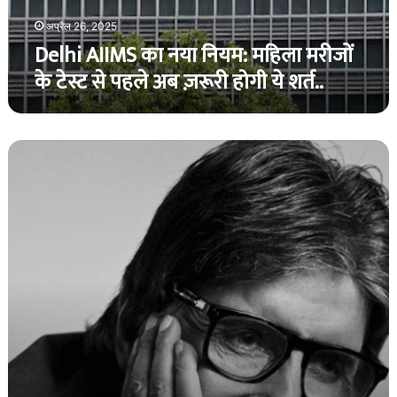
टेस्ट
से
अप्रैल 26, 2025
पहले
Delhi AIIMS का नया नियम: महिला मरीजों
अब
के टेस्ट से पहले अब ज़रूरी होगी ये शर्त..
ज़रूरी
होगी
ये
शर्त..
अमिताभ
को
उनके
80वे
जन्मदिन
की
यह
खूबसूरत
सौगात
हेरिटेज
फाउंडेशन
की
ओर
से