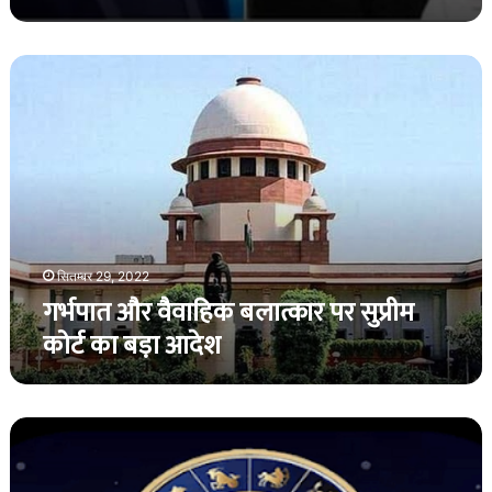
गर्भपात
और
वैवाहिक
बलात्कार
पर
सुप्रीम
कोर्ट
का
बड़ा
आदेश
सितम्बर 29, 2022
गर्भपात और वैवाहिक बलात्कार पर सुप्रीम
कोर्ट का बड़ा आदेश
जानिए
नवरात्रि
के