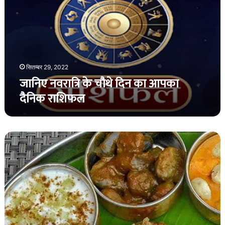
चौथे
दिन
का
आपका
दैनिक
राशिफल
सितम्बर 29, 2022
जानिए नवरात्रि के चौथे दिन का आपका
दैनिक राशिफल
मधुमेह
वाले
लोगों
के
लिए
उपवास
के
क्या
करें