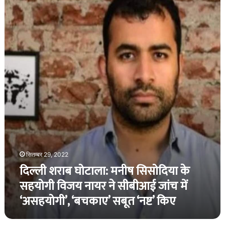
शराब
घोटाला:
मनीष
सिसोदिया
के
सहयोगी
विजय
नायर
ने
सीबीआई
जांच
में
‘असहयोगी’,
‘बचकाए’
सितम्बर 29, 2022
सबूत
दिल्ली शराब घोटाला: मनीष सिसोदिया के
‘नष्ट’
किए
सहयोगी विजय नायर ने सीबीआई जांच में
‘असहयोगी’, ‘बचकाए’ सबूत ‘नष्ट’ किए