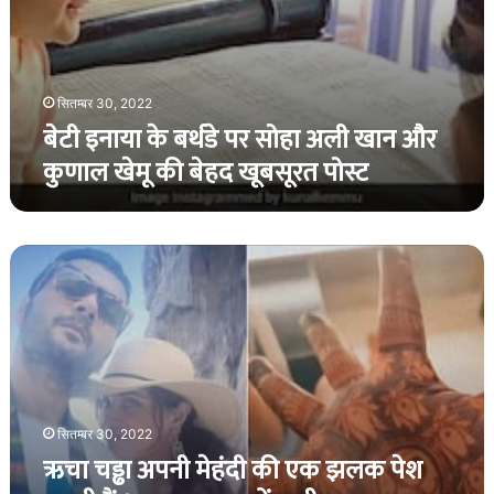
बेहद
खूबसूरत
पोस्ट
सितम्बर 30, 2022
बेटी इनाया के बर्थडे पर सोहा अली खान और
कुणाल खेमू की बेहद खूबसूरत पोस्ट
ऋचा
चड्ढा
अपनी
मेहंदी
की
एक
झलक
पेश
सितम्बर 30, 2022
करती
ऋचा चड्ढा अपनी मेहंदी की एक झलक पेश
हैं
।