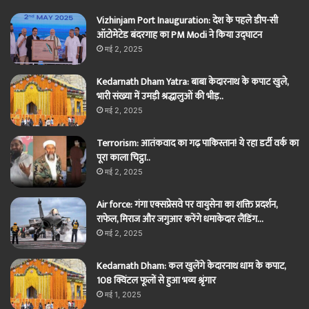
Vizhinjam Port Inauguration: देश के पहले डीप-सी
ऑटोमेटेड बंदरगाह का PM Modi ने किया उद्घाटन
मई 2, 2025
Kedarnath Dham Yatra: बाबा केदारनाथ के कपाट खुले,
भारी संख्या में उमड़ी श्रद्धालुओं की भीड़..
मई 2, 2025
Terrorism: आतंकवाद का गढ़ पाकिस्तान! ये रहा डर्टी वर्क का
पूरा काला चिट्ठा..
मई 2, 2025
Air force: गंगा एक्सप्रेसवे पर वायुसेना का शक्ति प्रदर्शन,
राफेल, मिराज और जगुआर करेंगे धमाकेदार लैंडिंग…
मई 2, 2025
Kedarnath Dham: कल खुलेंगे केदारनाथ धाम के कपाट,
108 क्विंटल फूलों से हुआ भव्य श्रृंगार
मई 1, 2025