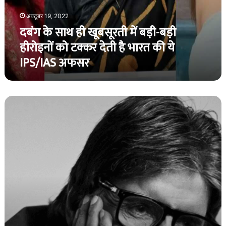
की
अक्टूबर 19, 2022
ये
दबंग के साथ ही खूबसूरती में बड़ी-बड़ी
IPS/IAS
अफसर
हीरोइनों को टक्कर देती है भारत की ये
IPS/IAS अफसर
अमिताभ
को
उनके
80वे
जन्मदिन
की
यह
खूबसूरत
सौगात
हेरिटेज
फाउंडेशन
की