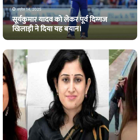
दिया
यह
अप्रैल 14, 2025
बयान।
सूर्यकुमार यादव को लेकर पूर्व दिग्गज
खिलाड़ी ने दिया यह बयान।
दबंग
के
साथ
ही
खूबसूरती
में
बड़ी-
बड़ी
हीरोइनों
को
टक्कर
देती
है
भारत