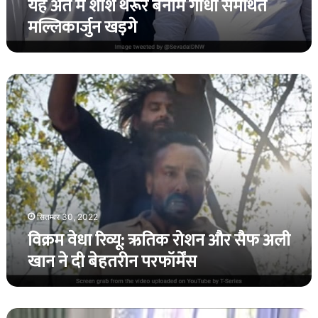
यह अंत में शशि थरूर बनाम गांधी समर्थित
मल्लिकार्जुन खड़गे
विक्रम
वेधा
रिव्यू:
ऋतिक
रोशन
और
सैफ
अली
खान
ने
सितम्बर 30, 2022
दी
विक्रम वेधा रिव्यू: ऋतिक रोशन और सैफ अली
बेहतरीन
खान ने दी बेहतरीन परफॉर्मेंस
परफॉर्मेंस
बेटी