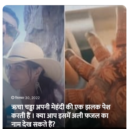
ऋचा
चड्ढा
अपनी
मेहंदी
की
एक
झलक
पेश
करती
हैं
।
क्या
आप
इसमें
अली
सितम्बर 30, 2022
फजल
ऋचा चड्ढा अपनी मेहंदी की एक झलक पेश
का
नाम
करती हैं । क्या आप इसमें अली फजल का
देख
नाम देख सकते हैं?
सकते
हैं?