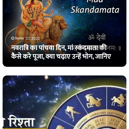
दिन,
मां
स्कंदमाता
की
कैसे
करे
पूजा,
सितम्बर 30, 2022
क्या
नवरात्रि का पांचवा दिन, मां स्कंदमाता की
चढ़ाए
कैसे करे पूजा, क्या चढ़ाए उन्हें भोग, जानिए
उन्हें
भोग,
जानिए
जानिए
30
सितंबर
शुक्रवार
का
दैनिक
राशिफल