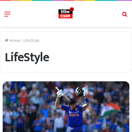
Menu
S
fo
Home
/
LifeStyle
LifeStyle
सूर्यकुमार
यादव
को
लेकर
पूर्व
दिग्गज
खिलाड़ी
ने