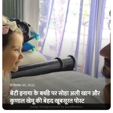
इनाया
के
बर्थडे
पर
सोहा
अली
खान
और
कुणाल
खेमू
की
बेहद
खूबसूरत
पोस्ट
सितम्बर 30, 2022
बेटी इनाया के बर्थडे पर सोहा अली खान और
कुणाल खेमू की बेहद खूबसूरत पोस्ट