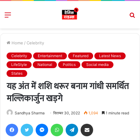
Menu
S
fo
Home
/
Celebrity
Celebrity
Entertainment
Featured
Latest News
LifeStyle
National
Politics
Social media
States
यह अंत में शशि थरूर बनाम गांधी समर्थित
मल्लिकार्जुन खड़गे
Sandhya Sharma
सितम्बर 30, 2022
1,094
1 minute read
Facebook
Twitter
Messenger
WhatsApp
Telegram
Share via Email