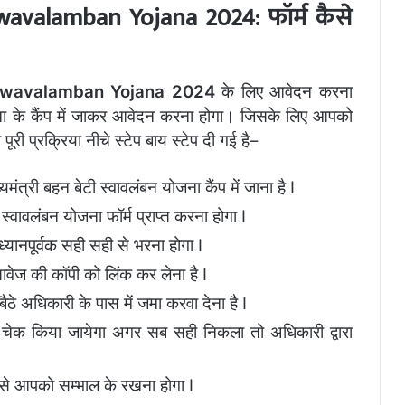
wavalamban Yojana 2024:
फॉर्म
कैसे
Swavalamban Yojana 2024
के
लिए
आवेदन
करना
ा
के
कैंप
में
जाकर
आवेदन
करना
होगा।
जिसके
लिए
आपको
ी
पूरी
प्रक्रिया
नीचे
स्टेप
बाय
स्टेप
दी
गई
है
–
्यमंत्री
बहन
बेटी
स्वावलंबन
योजना
कैंप
में
जाना
है
I
स्वावलंबन
योजना
फॉर्म
प्राप्त
करना
होगा
I
ध्यानपूर्वक
सही
सही
से
भरना
होगा
I
तावेज
की
कॉपी
को
लिंक
कर
लेना
है
I
बैठे
अधिकारी
के
पास
में
जमा
करवा
देना
है
I
चेक
किया
जायेगा
अगर
सब
सही
निकला
तो
अधिकारी
द्वारा
से
आपको
सम्भाल
के
रखना
होगा
I