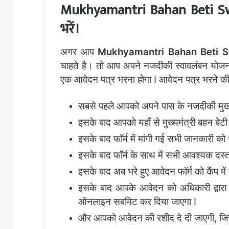
Mukhyamantri Bahan Beti S
भरें।
अगर
आप
Mukhyamantri Bahan Beti 
चाहते
है।
तो
आप
अपने
नजदीकी
स्वावलंबन
योजन
एक
आवेदन
पत्र
भरना
होगा
I
आवेदन
पत्र
भरने
क
सबसे
पहले
आपको
अपने
पास
के
नजदीकी
मुख
इसके
बाद
आपको
यहाँ
से
मुख्यमंत्री
बहन
बेटी
इसके
बाद
फॉर्म
में
मांगी
गई
सभी
जानकारी
को
इसके
बाद
फॉर्म
के
साथ
में
सभी
आवश्यक
दस्
इसके
बाद
अब
भरे
हुए
आवेदन
फॉर्म
को
कैंप
में
इसके
बाद
आपके
आवेदन
को
अधिकारी
द्वारा
ऑनलाइन
सबमिट
कर
दिया
जाएगा
I
और
आपको
आवेदन
की
रशीद
दे
दी
जाएगी
,
जि