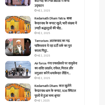
बंदरगाह का PM Modi ने किया
उद्घाटन
मई 2, 2025
Kedarnath Dham Yatra: बाबा
केदारनाथ के कपाट खुले, भारी संख्या में
उमड़ी श्रद्धालुओं की भीड़..
मई 2, 2025
Terrorism: आतंकवाद का गढ़
पाकिस्तान! ये रहा डर्टी वर्क का पूरा
काला चिट्ठा..
मई 2, 2025
Air force: गंगा एक्सप्रेसवे पर वायुसेना
का शक्ति प्रदर्शन, राफेल, मिराज और
जगुआर करेंगे धमाकेदार लैंडिंग…
मई 2, 2025
Kedarnath Dham: कल खुलेंगे
केदारनाथ धाम के कपाट, 108 क्विंटल
फूलों से हुआ भव्य श्रृंगार
मई 1, 2025