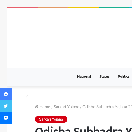
National
States
Politics
Facebook
Twitter
Home
/
Sarkari Yojana
/
Odisha Subhadra Yojana 2024: 
Messenger
Sarkari Yojana