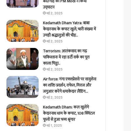
बंदरगाह का PM Modi ने किया
उद्घाटन
मई 2, 2025
Kedarnath Dham Yatra: बाबा
केदारनाथ के कपाट खुले, भारी संख्या में
उमड़ी श्रद्धालुओं की भीड़..
मई 2, 2025
Terrorism: आतंकवाद का गढ़
पाकिस्तान! ये रहा डर्टी वर्क का पूरा
काला चिट्ठा..
मई 2, 2025
Air force: गंगा एक्सप्रेसवे पर वायुसेना
का शक्ति प्रदर्शन, राफेल, मिराज और
जगुआर करेंगे धमाकेदार लैंडिंग…
मई 2, 2025
Kedarnath Dham: कल खुलेंगे
केदारनाथ धाम के कपाट, 108 क्विंटल
फूलों से हुआ भव्य श्रृंगार
मई 1, 2025