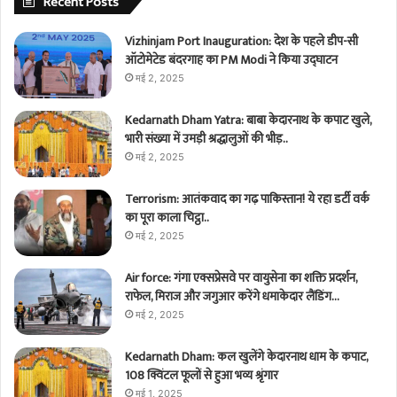
Recent Posts
Vizhinjam Port Inauguration: देश के पहले डीप-सी
ऑटोमेटेड बंदरगाह का PM Modi ने किया उद्घाटन
मई 2, 2025
Kedarnath Dham Yatra: बाबा केदारनाथ के कपाट खुले,
भारी संख्या में उमड़ी श्रद्धालुओं की भीड़..
मई 2, 2025
Terrorism: आतंकवाद का गढ़ पाकिस्तान! ये रहा डर्टी वर्क
का पूरा काला चिट्ठा..
मई 2, 2025
Air force: गंगा एक्सप्रेसवे पर वायुसेना का शक्ति प्रदर्शन,
राफेल, मिराज और जगुआर करेंगे धमाकेदार लैंडिंग…
मई 2, 2025
Kedarnath Dham: कल खुलेंगे केदारनाथ धाम के कपाट,
108 क्विंटल फूलों से हुआ भव्य श्रृंगार
मई 1, 2025