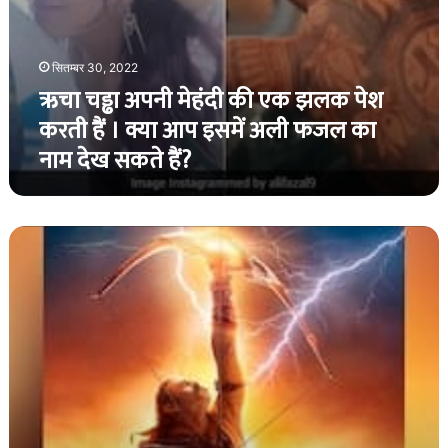
आप
इसमें
अली
सितम्बर 30, 2022
फजल
ऋचा चड्ढा अपनी मेहंदी की एक झलक पेश
का
नाम
करती हैं । क्या आप इसमें अली फजल का
देख
नाम देख सकते हैं?
सकते
हैं?
जिस
तारीख
का
हम
इंतजार
कर
रहे
थे,
उसे
बचाओ:
प्रभास