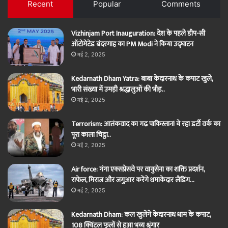
Recent
Popular
Comments
Vizhinjam Port Inauguration: देश के पहले डीप-सी
ऑटोमेटेड बंदरगाह का PM Modi ने किया उद्घाटन
मई 2, 2025
Kedarnath Dham Yatra: बाबा केदारनाथ के कपाट खुले,
भारी संख्या में उमड़ी श्रद्धालुओं की भीड़..
मई 2, 2025
Terrorism: आतंकवाद का गढ़ पाकिस्तान! ये रहा डर्टी वर्क का
पूरा काला चिट्ठा..
मई 2, 2025
Air force: गंगा एक्सप्रेसवे पर वायुसेना का शक्ति प्रदर्शन,
राफेल, मिराज और जगुआर करेंगे धमाकेदार लैंडिंग…
मई 2, 2025
Kedarnath Dham: कल खुलेंगे केदारनाथ धाम के कपाट,
108 क्विंटल फूलों से हुआ भव्य श्रृंगार