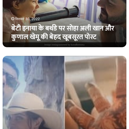
खान
और
कुणाल
सितम्बर 30, 2022
खेमू
बेटी इनाया के बर्थडे पर सोहा अली खान और
की
कुणाल खेमू की बेहद खूबसूरत पोस्ट
बेहद
खूबसूरत
पोस्ट
ऋचा
चड्ढा
अपनी
मेहंदी
की
एक
झलक
पेश
करती
हैं
।
क्या