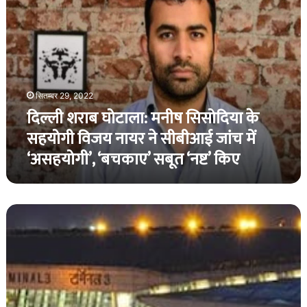
घोटाला:
मनीष
सिसोदिया
के
सहयोगी
विजय
सितम्बर 29, 2022
नायर
दिल्ली शराब घोटाला: मनीष सिसोदिया के
ने
सीबीआई
सहयोगी विजय नायर ने सीबीआई जांच में
जांच
‘असहयोगी’, ‘बचकाए’ सबूत ‘नष्ट’ किए
में
‘असहयोगी’,
‘बचकाए’
सबूत
दिल्ली
‘नष्ट’
इंटरनेशनल
किए
एयरपोर्ट
में
अब
5G
नेटवर्क