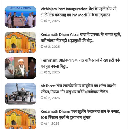
Vizhinjam Port Inauguration: देश के पहले डीप-सी
ऑटोमेटेड बंदरगाह का PM Modi ने किया उद्घाटन
मई 2, 2025
Kedarnath Dham Yatra: बाबा केदारनाथ के कपाट खुले,
भारी संख्या में उमड़ी श्रद्धालुओं की भीड़..
मई 2, 2025
Terrorism: आतंकवाद का गढ़ पाकिस्तान! ये रहा डर्टी वर्क
का पूरा काला चिट्ठा..
मई 2, 2025
Air force: गंगा एक्सप्रेसवे पर वायुसेना का शक्ति प्रदर्शन,
राफेल, मिराज और जगुआर करेंगे धमाकेदार लैंडिंग…
मई 2, 2025
Kedarnath Dham: कल खुलेंगे केदारनाथ धाम के कपाट,
108 क्विंटल फूलों से हुआ भव्य श्रृंगार
मई 1, 2025