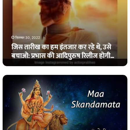
की
आदिपुरुष
रिलीज
होगी…
सितम्बर 30, 2022
जिस तारीख का हम इंतजार कर रहे थे, उसे
बचाओ: प्रभास की आदिपुरुष रिलीज होगी…
नवरात्रि
का
पांचवा
दिन,
मां
स्कंदमाता
की
कैसे
करे