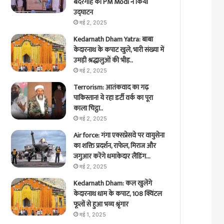
बंदरगाह का PM Modi ने किया
उद्घाटन
मई 2, 2025
Kedarnath Dham Yatra: बाबा
केदारनाथ के कपाट खुले, भारी संख्या में
उमड़ी श्रद्धालुओं की भीड़..
मई 2, 2025
Terrorism: आतंकवाद का गढ़
पाकिस्तान! ये रहा डर्टी वर्क का पूरा
काला चिट्ठा..
मई 2, 2025
Air force: गंगा एक्सप्रेसवे पर वायुसेना
का शक्ति प्रदर्शन, राफेल, मिराज और
जगुआर करेंगे धमाकेदार लैंडिंग…
मई 2, 2025
Kedarnath Dham: कल खुलेंगे
केदारनाथ धाम के कपाट, 108 क्विंटल
फूलों से हुआ भव्य श्रृंगार
मई 1, 2025