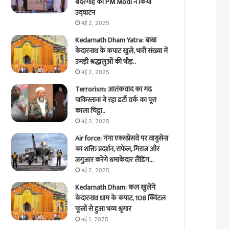
बंदरगाह का PM Modi ने किया
उद्घाटन
मई 2, 2025
Kedarnath Dham Yatra: बाबा
केदारनाथ के कपाट खुले, भारी संख्या में
उमड़ी श्रद्धालुओं की भीड़..
मई 2, 2025
Terrorism: आतंकवाद का गढ़
पाकिस्तान! ये रहा डर्टी वर्क का पूरा
काला चिट्ठा..
मई 2, 2025
Air force: गंगा एक्सप्रेसवे पर वायुसेना
का शक्ति प्रदर्शन, राफेल, मिराज और
जगुआर करेंगे धमाकेदार लैंडिंग…
मई 2, 2025
Kedarnath Dham: कल खुलेंगे
केदारनाथ धाम के कपाट, 108 क्विंटल
फूलों से हुआ भव्य श्रृंगार
मई 1, 2025