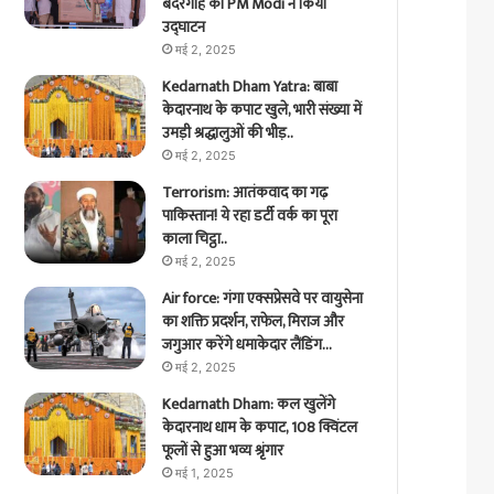
बंदरगाह का PM Modi ने किया
उद्घाटन
मई 2, 2025
Kedarnath Dham Yatra: बाबा
केदारनाथ के कपाट खुले, भारी संख्या में
उमड़ी श्रद्धालुओं की भीड़..
मई 2, 2025
Terrorism: आतंकवाद का गढ़
पाकिस्तान! ये रहा डर्टी वर्क का पूरा
काला चिट्ठा..
मई 2, 2025
Air force: गंगा एक्सप्रेसवे पर वायुसेना
का शक्ति प्रदर्शन, राफेल, मिराज और
जगुआर करेंगे धमाकेदार लैंडिंग…
मई 2, 2025
Kedarnath Dham: कल खुलेंगे
केदारनाथ धाम के कपाट, 108 क्विंटल
फूलों से हुआ भव्य श्रृंगार
मई 1, 2025