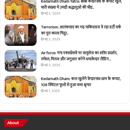
Kedarnath Dham Yatra: बाबा केदारनाथ के कपाट खुले,
भारी संख्या में उमड़ी श्रद्धालुओं की भीड़..
मई 2, 2025
Terrorism: आतंकवाद का गढ़ पाकिस्तान! ये रहा डर्टी वर्क
का पूरा काला चिट्ठा..
मई 2, 2025
Air force: गंगा एक्सप्रेसवे पर वायुसेना का शक्ति प्रदर्शन,
राफेल, मिराज और जगुआर करेंगे धमाकेदार लैंडिंग…
मई 2, 2025
Kedarnath Dham: कल खुलेंगे केदारनाथ धाम के कपाट,
108 क्विंटल फूलों से हुआ भव्य श्रृंगार
मई 1, 2025
About