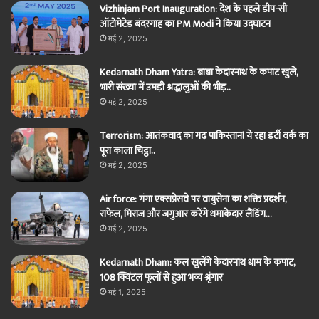
Vizhinjam Port Inauguration: देश के पहले डीप-सी
ऑटोमेटेड बंदरगाह का PM Modi ने किया उद्घाटन
मई 2, 2025
Kedarnath Dham Yatra: बाबा केदारनाथ के कपाट खुले,
भारी संख्या में उमड़ी श्रद्धालुओं की भीड़..
मई 2, 2025
Terrorism: आतंकवाद का गढ़ पाकिस्तान! ये रहा डर्टी वर्क का
पूरा काला चिट्ठा..
मई 2, 2025
Air force: गंगा एक्सप्रेसवे पर वायुसेना का शक्ति प्रदर्शन,
राफेल, मिराज और जगुआर करेंगे धमाकेदार लैंडिंग…
मई 2, 2025
Kedarnath Dham: कल खुलेंगे केदारनाथ धाम के कपाट,
108 क्विंटल फूलों से हुआ भव्य श्रृंगार
मई 1, 2025