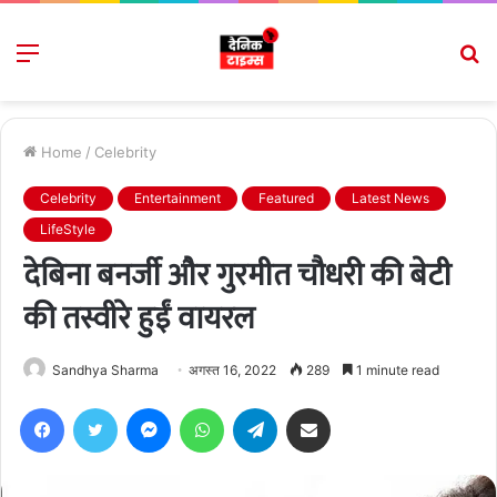
Menu
S
fo
Home
/
Celebrity
Celebrity
Entertainment
Featured
Latest News
LifeStyle
देबिना बनर्जी और गुरमीत चौधरी की बेटी
की तस्वीरे हुईं वायरल
Sandhya Sharma
अगस्त 16, 2022
289
1 minute read
Facebook
Twitter
Messenger
WhatsApp
Telegram
Share via Email