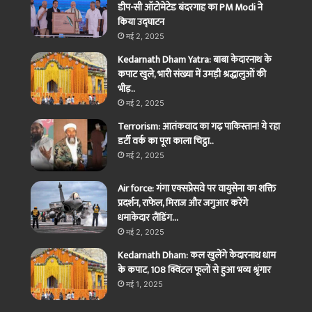
डीप-सी ऑटोमेटेड बंदरगाह का PM Modi ने
किया उद्घाटन
मई 2, 2025
Kedarnath Dham Yatra: बाबा केदारनाथ के
कपाट खुले, भारी संख्या में उमड़ी श्रद्धालुओं की
भीड़..
मई 2, 2025
Terrorism: आतंकवाद का गढ़ पाकिस्तान! ये रहा
डर्टी वर्क का पूरा काला चिट्ठा..
मई 2, 2025
Air force: गंगा एक्सप्रेसवे पर वायुसेना का शक्ति
प्रदर्शन, राफेल, मिराज और जगुआर करेंगे
धमाकेदार लैंडिंग…
मई 2, 2025
Kedarnath Dham: कल खुलेंगे केदारनाथ धाम
के कपाट, 108 क्विंटल फूलों से हुआ भव्य श्रृंगार
मई 1, 2025