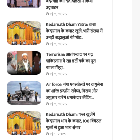
बंदरगाह का PM Modi ने किया
उद्घाटन
मई 2, 2025
Kedarnath Dham Yatra: बाबा
केदारनाथ के कपाट खुले, भारी संख्या में
उमड़ी श्रद्धालुओं की भीड़..
मई 2, 2025
Terrorism: आतंकवाद का गढ़
पाकिस्तान! ये रहा डर्टी वर्क का पूरा
काला चिट्ठा..
मई 2, 2025
Air force: गंगा एक्सप्रेसवे पर वायुसेना
का शक्ति प्रदर्शन, राफेल, मिराज और
जगुआर करेंगे धमाकेदार लैंडिंग…
मई 2, 2025
Kedarnath Dham: कल खुलेंगे
केदारनाथ धाम के कपाट, 108 क्विंटल
फूलों से हुआ भव्य श्रृंगार
मई 1, 2025