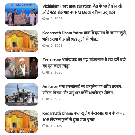
Vizhinjam Port Inauguration: देश के पहले डीप-सी
ऑटोमेटेड बंदरगाह का PM Modi ने किया उद्घाटन
मई 2, 2025
Kedarnath Dham Yatra: बाबा केदारनाथ के कपाट खुले,
भारी संख्या में उमड़ी श्रद्धालुओं की भीड़..
मई 2, 2025
Terrorism: आतंकवाद का गढ़ पाकिस्तान! ये रहा डर्टी वर्क
का पूरा काला चिट्ठा..
मई 2, 2025
Air force: गंगा एक्सप्रेसवे पर वायुसेना का शक्ति प्रदर्शन,
राफेल, मिराज और जगुआर करेंगे धमाकेदार लैंडिंग…
मई 2, 2025
Kedarnath Dham: कल खुलेंगे केदारनाथ धाम के कपाट,
108 क्विंटल फूलों से हुआ भव्य श्रृंगार
मई 1, 2025