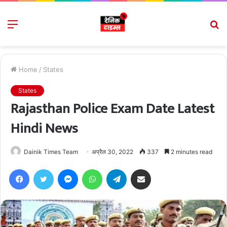
Menu
S
fo
Home
/
States
States
Rajasthan Police Exam Date Latest
Hindi News
Dainik Times Team
अप्रैल 30, 2022
337
2 minutes read
Facebook
Twitter
Messenger
WhatsApp
Telegram
Share via Email