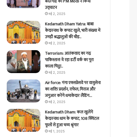
बंदरगाह का PM Modi ने किया
उद्घाटन
मई 2, 2025
Kedarnath Dham Yatra: बाबा
केदारनाथ के कपाट खुले, भारी संख्या में
उमड़ी श्रद्धालुओं की भीड़..
मई 2, 2025
Terrorism: आतंकवाद का गढ़
पाकिस्तान! ये रहा डर्टी वर्क का पूरा
काला चिट्ठा..
मई 2, 2025
Air force: गंगा एक्सप्रेसवे पर वायुसेना
का शक्ति प्रदर्शन, राफेल, मिराज और
जगुआर करेंगे धमाकेदार लैंडिंग…
मई 2, 2025
Kedarnath Dham: कल खुलेंगे
केदारनाथ धाम के कपाट, 108 क्विंटल
फूलों से हुआ भव्य श्रृंगार
मई 1, 2025