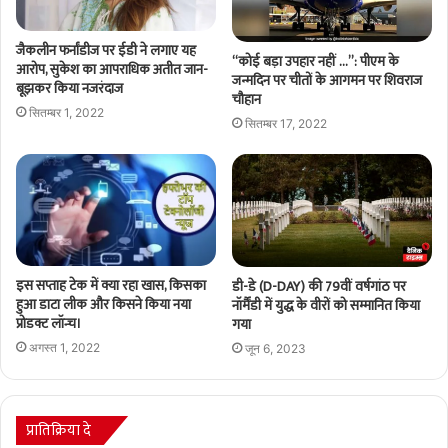
जैकलीन फर्नांडीज पर ईडी ने लगाए यह
“कोई बड़ा उपहार नहीं …”: पीएम के
आरोप, सुकेश का आपराधिक अतीत जान-
जन्मदिन पर चीतों के आगमन पर शिवराज
बूझकर किया नजरंदाज
चौहान
सितम्बर 1, 2022
सितम्बर 17, 2022
इस सप्ताह टेक में क्या रहा खास, किसका
डी-डे (D-DAY) की 79वीं वर्षगांठ पर
हुआ डाटा लीक और किसने किया नया
नॉर्मैंडी में युद्ध के वीरों को सम्मानित किया
प्रोडक्ट लॉन्च।
गया
अगस्त 1, 2022
जून 6, 2023
प्रातिक्रिया दे