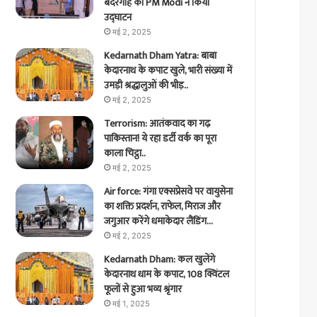
बंदरगाह का PM Modi ने किया
उद्घाटन
मई 2, 2025
Kedarnath Dham Yatra: बाबा
केदारनाथ के कपाट खुले, भारी संख्या में
उमड़ी श्रद्धालुओं की भीड़..
मई 2, 2025
Terrorism: आतंकवाद का गढ़
पाकिस्तान! ये रहा डर्टी वर्क का पूरा
काला चिट्ठा..
मई 2, 2025
Air force: गंगा एक्सप्रेसवे पर वायुसेना
का शक्ति प्रदर्शन, राफेल, मिराज और
जगुआर करेंगे धमाकेदार लैंडिंग…
मई 2, 2025
Kedarnath Dham: कल खुलेंगे
केदारनाथ धाम के कपाट, 108 क्विंटल
फूलों से हुआ भव्य श्रृंगार
मई 1, 2025