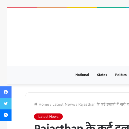
National
States
Politics
Facebook
Twitter
Home
/
Latest News
/
Rajasthan के कई इलाकों में भारी 
Messenger
Latest News