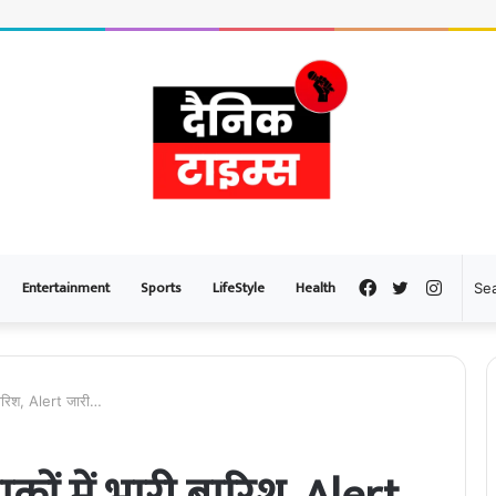
Entertainment
Sports
LifeStyle
Health
Facebook
Twitter
Instag
बारिश, Alert जारी…