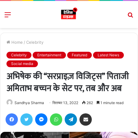
Menu
S
fo
Home
/
Celebrity
Celebrity
Entertainment
Featured
Latest News
Social media
अभिषेक की “सरप्राइज़ विजिट्स” पिताजी
अमिताभ बच्चन के सेट पर, तब और अब
Sandhya Sharma
सितम्बर 13, 2022
262
1 minute read
Facebook
Twitter
Messenger
WhatsApp
Telegram
Share via Email