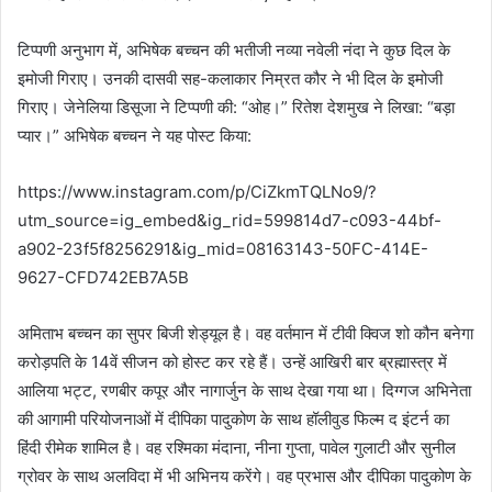
टिप्पणी अनुभाग में, अभिषेक बच्चन की भतीजी नव्या नवेली नंदा ने कुछ दिल के
इमोजी गिराए। उनकी दासवी सह-कलाकार निम्रत कौर ने भी दिल के इमोजी
गिराए। जेनेलिया डिसूजा ने टिप्पणी की: “ओह।” रितेश देशमुख ने लिखा: “बड़ा
प्यार।” अभिषेक बच्चन ने यह पोस्ट किया:
https://www.instagram.com/p/CiZkmTQLNo9/?
utm_source=ig_embed&ig_rid=599814d7-c093-44bf-
a902-23f5f8256291&ig_mid=08163143-50FC-414E-
9627-CFD742EB7A5B
अमिताभ बच्चन का सुपर बिजी शेड्यूल है। वह वर्तमान में टीवी क्विज शो कौन बनेगा
करोड़पति के 14वें सीजन को होस्ट कर रहे हैं। उन्हें आखिरी बार ब्रह्मास्त्र में
आलिया भट्ट, रणबीर कपूर और नागार्जुन के साथ देखा गया था। दिग्गज अभिनेता
की आगामी परियोजनाओं में दीपिका पादुकोण के साथ हॉलीवुड फिल्म द इंटर्न का
हिंदी रीमेक शामिल है। वह रश्मिका मंदाना, नीना गुप्ता, पावेल गुलाटी और सुनील
ग्रोवर के साथ अलविदा में भी अभिनय करेंगे। वह प्रभास और दीपिका पादुकोण के