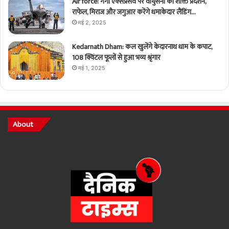
Air force: गंगा एक्सप्रेसवे पर वायुसेना का शक्ति प्रदर्शन,
राफेल, मिराज और जगुआर करेंगे धमाकेदार लैंडिंग…
मई 2, 2025
Kedarnath Dham: कल खुलेंगे केदारनाथ धाम के कपाट,
108 क्विंटल फूलों से हुआ भव्य श्रृंगार
मई 1, 2025
About