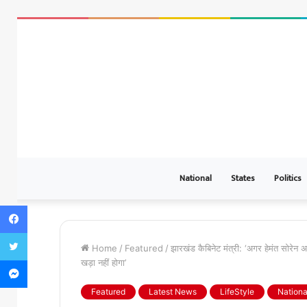
National
States
Politics
Facebook
Twitter
Home
/
Featured
/
झारखंड कैबिनेट मंत्री: ‘अगर हेमंत सोरेन अय
Messenger
खड़ा नहीं होगा’
Featured
Latest News
LifeStyle
Nationa