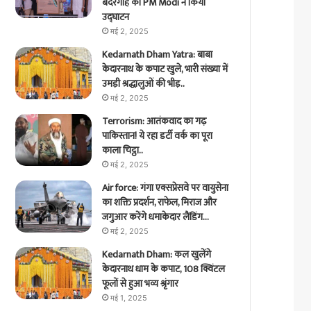
बंदरगाह का PM Modi ने किया
उद्घाटन
मई 2, 2025
Kedarnath Dham Yatra: बाबा
केदारनाथ के कपाट खुले, भारी संख्या में
उमड़ी श्रद्धालुओं की भीड़..
मई 2, 2025
Terrorism: आतंकवाद का गढ़
पाकिस्तान! ये रहा डर्टी वर्क का पूरा
काला चिट्ठा..
मई 2, 2025
Air force: गंगा एक्सप्रेसवे पर वायुसेना
का शक्ति प्रदर्शन, राफेल, मिराज और
जगुआर करेंगे धमाकेदार लैंडिंग…
मई 2, 2025
Kedarnath Dham: कल खुलेंगे
केदारनाथ धाम के कपाट, 108 क्विंटल
फूलों से हुआ भव्य श्रृंगार
मई 1, 2025