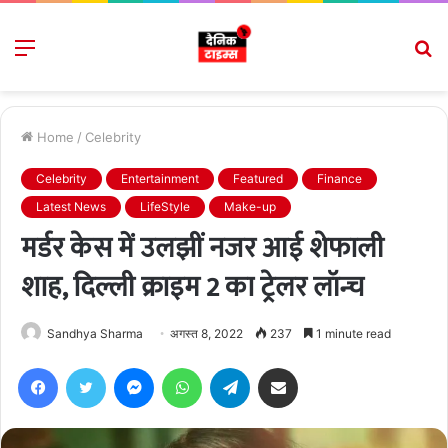
Menu
S
fo
Home
/
Celebrity
Celebrity
Entertainment
Featured
Finance
Latest News
LifeStyle
Make-up
मर्डर केस में उलझीं नजर आई शेफाली
शाह, दिल्ली क्राइम 2 का ट्रेलर लॉन्च
Sandhya Sharma
अगस्त 8, 2022
237
1 minute read
Facebook
Twitter
Messenger
WhatsApp
Telegram
Share via Email