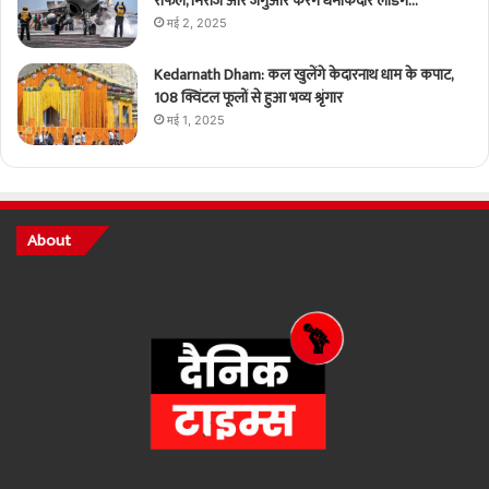
राफेल, मिराज और जगुआर करेंगे धमाकेदार लैंडिंग…
मई 2, 2025
Kedarnath Dham: कल खुलेंगे केदारनाथ धाम के कपाट,
108 क्विंटल फूलों से हुआ भव्य श्रृंगार
मई 1, 2025
About