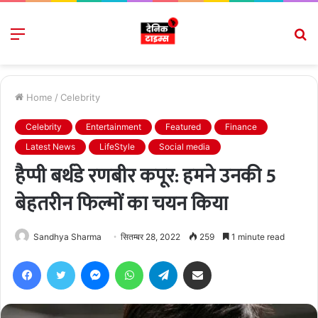
Menu
S
fo
Home
/
Celebrity
Celebrity
Entertainment
Featured
Finance
Latest News
LifeStyle
Social media
हैप्पी बर्थडे रणबीर कपूर: हमने उनकी 5
बेहतरीन फिल्मों का चयन किया
Sandhya Sharma
सितम्बर 28, 2022
259
1 minute read
Facebook
Twitter
Messenger
WhatsApp
Telegram
Share via Email