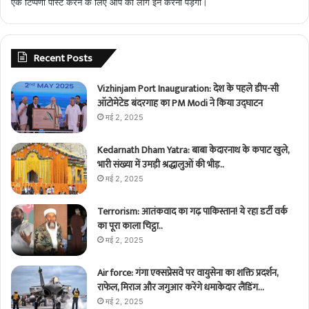
एक टिप्पणी पोस्ट करने के लिए आप को
लॉग इन
करना पड़ेगा।
Recent Posts
Vizhinjam Port Inauguration: देश के पहले डीप-सी
ऑटोमेटेड बंदरगाह का PM Modi ने किया उद्घाटन
मई 2, 2025
Kedarnath Dham Yatra: बाबा केदारनाथ के कपाट खुले,
भारी संख्या में उमड़ी श्रद्धालुओं की भीड़..
मई 2, 2025
Terrorism: आतंकवाद का गढ़ पाकिस्तान! ये रहा डर्टी वर्क
का पूरा काला चिट्ठा..
मई 2, 2025
Air force: गंगा एक्सप्रेसवे पर वायुसेना का शक्ति प्रदर्शन,
राफेल, मिराज और जगुआर करेंगे धमाकेदार लैंडिंग…
मई 2, 2025