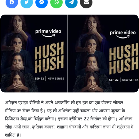
अमेज़न प्राइम वीडियो ने अपने अपकमिंग शो हश हश का एक पोस्टर सोशल
मीडिया पर शेयर किया है। यह शो अभिनेता जूही चावला और आयशा जुल्का के
डिजिटल डेब्यू को चिह्नित करेगा। इसका प्रीमियर 22 सितंबर को होगा। अभिनेता
सोहा अली खान, कृतिका कामरा, शाहाना गोस्वामी और करिश्मा तन्ना भी श्रृंखला में
शामिल हैं।