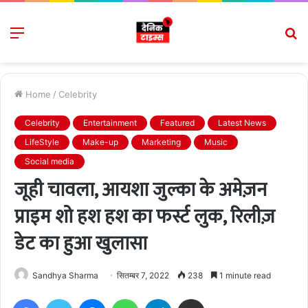
Menu
S
fo
Home
/
Celebrity
Celebrity
Entertainment
Featured
Latest News
LifeStyle
Make-up
Marketing
Music
Social media
जूही चावला, आयशा जुल्का के अमेज़न
प्राइम शो हश हश का फर्स्ट लुक, रिलीज़
डेट का हुआ खुलासा
Sandhya Sharma
सितम्बर 7, 2022
238
1 minute read
Facebook
Twitter
Messenger
WhatsApp
Telegram
Share via Email