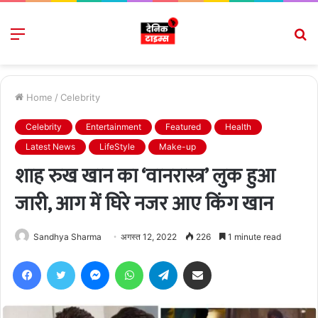
Menu
S
fo
Home
/
Celebrity
Celebrity
Entertainment
Featured
Health
Latest News
LifeStyle
Make-up
शाह रुख खान का ‘वानरास्त्र’ लुक हुआ
जारी, आग में घिरे नजर आए किंग खान
Sandhya Sharma
अगस्त 12, 2022
226
1 minute read
Facebook
Twitter
Messenger
WhatsApp
Telegram
Share via Email