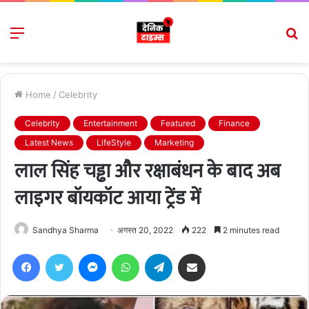
Menu
S
fo
Home
/
Celebrity
Celebrity
Entertainment
Featured
Finance
Latest News
LifeStyle
Marketing
लाल सिंह चड्ढा और रक्षाबंधन के बाद अब
लाइगर बॉयकॉट आया ट्रेंड में
Sandhya Sharma
अगस्त 20, 2022
222
2 minutes read
Facebook
Twitter
Messenger
WhatsApp
Telegram
Share via Email