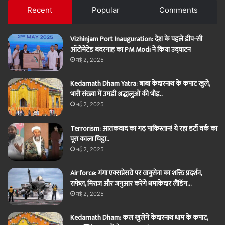
Recent
Popular
Comments
Vizhinjam Port Inauguration: देश के पहले डीप-सी
ऑटोमेटेड बंदरगाह का PM Modi ने किया उद्घाटन
मई 2, 2025
Kedarnath Dham Yatra: बाबा केदारनाथ के कपाट खुले,
भारी संख्या में उमड़ी श्रद्धालुओं की भीड़..
मई 2, 2025
Terrorism: आतंकवाद का गढ़ पाकिस्तान! ये रहा डर्टी वर्क का
पूरा काला चिट्ठा..
मई 2, 2025
Air force: गंगा एक्सप्रेसवे पर वायुसेना का शक्ति प्रदर्शन,
राफेल, मिराज और जगुआर करेंगे धमाकेदार लैंडिंग…
मई 2, 2025
Kedarnath Dham: कल खुलेंगे केदारनाथ धाम के कपाट,