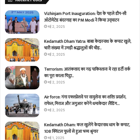
Vizhinjam Port Inauguration: देश के पहले डीप-सी
ऑटोमेटेड बंदरगाह का PM Modi ने किया उद्घाटन
मई 2, 2025
Kedarnath Dham Yatra: बाबा केदारनाथ के कपाट खुले,
भारी संख्या में उमड़ी श्रद्धालुओं की भीड़..
मई 2, 2025
Terrorism: आतंकवाद का गढ़ पाकिस्तान! ये रहा डर्टी वर्क
का पूरा काला चिट्ठा..
मई 2, 2025
Air force: गंगा एक्सप्रेसवे पर वायुसेना का शक्ति प्रदर्शन,
राफेल, मिराज और जगुआर करेंगे धमाकेदार लैंडिंग…
मई 2, 2025
Kedarnath Dham: कल खुलेंगे केदारनाथ धाम के कपाट,
108 क्विंटल फूलों से हुआ भव्य श्रृंगार
मई 1, 2025