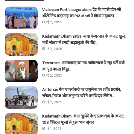
Vizhinjam Port Inauguration: देश के पहले डीप-सी
ऑटोमेटेड बंदरगाह का PM Modi ने किया उद्घाटन
मई 2, 2025
Kedarnath Dham Yatra: बाबा केदारनाथ के कपाट खुले,
भारी संख्या में उमड़ी श्रद्धालुओं की भीड़..
मई 2, 2025
Terrorism: आतंकवाद का गढ़ पाकिस्तान! ये रहा डर्टी वर्क
का पूरा काला चिट्ठा..
मई 2, 2025
Air force: गंगा एक्सप्रेसवे पर वायुसेना का शक्ति प्रदर्शन,
राफेल, मिराज और जगुआर करेंगे धमाकेदार लैंडिंग…
मई 2, 2025
Kedarnath Dham: कल खुलेंगे केदारनाथ धाम के कपाट,
108 क्विंटल फूलों से हुआ भव्य श्रृंगार
मई 1, 2025