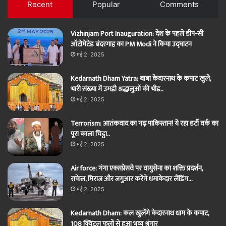
Recent
Popular
Comments
Vizhinjam Port Inauguration: देश के पहले डीप-सी
ऑटोमेटेड बंदरगाह का PM Modi ने किया उद्घाटन
मई 2, 2025
Kedarnath Dham Yatra: बाबा केदारनाथ के कपाट खुले,
भारी संख्या में उमड़ी श्रद्धालुओं की भीड़..
मई 2, 2025
Terrorism: आतंकवाद का गढ़ पाकिस्तान! ये रहा डर्टी वर्क का
पूरा काला चिट्ठा..
मई 2, 2025
Air force: गंगा एक्सप्रेसवे पर वायुसेना का शक्ति प्रदर्शन,
राफेल, मिराज और जगुआर करेंगे धमाकेदार लैंडिंग…
मई 2, 2025
Kedarnath Dham: कल खुलेंगे केदारनाथ धाम के कपाट,
108 क्विंटल फूलों से हुआ भव्य श्रृंगार