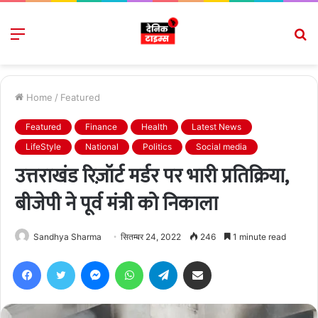
Menu
S
fo
Home
/
Featured
Featured
Finance
Health
Latest News
LifeStyle
National
Politics
Social media
उत्तराखंड रिज़ॉर्ट मर्डर पर भारी प्रतिक्रिया,
बीजेपी ने पूर्व मंत्री को निकाला
Sandhya Sharma
सितम्बर 24, 2022
246
1 minute read
Facebook
Twitter
Messenger
WhatsApp
Telegram
Share via Email