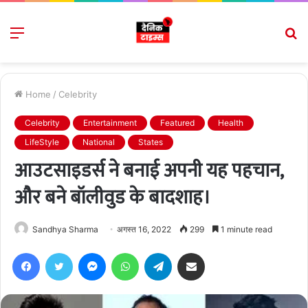
Menu
S
fo
Home
/
Celebrity
Celebrity
Entertainment
Featured
Health
LifeStyle
National
States
आउटसाइडर्स ने बनाई अपनी यह पहचान,
और बने बॉलीवुड के बादशाह।
Sandhya Sharma
अगस्त 16, 2022
299
1 minute read
Facebook
Twitter
Messenger
WhatsApp
Telegram
Share via Email