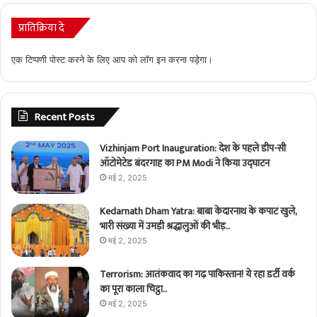
प्रातिक्रिया दे
एक टिप्पणी पोस्ट करने के लिए आप को
लॉग इन
करना पड़ेगा।
Recent Posts
Vizhinjam Port Inauguration: देश के पहले डीप-सी
ऑटोमेटेड बंदरगाह का PM Modi ने किया उद्घाटन
मई 2, 2025
Kedarnath Dham Yatra: बाबा केदारनाथ के कपाट खुले,
भारी संख्या में उमड़ी श्रद्धालुओं की भीड़..
मई 2, 2025
Terrorism: आतंकवाद का गढ़ पाकिस्तान! ये रहा डर्टी वर्क
का पूरा काला चिट्ठा..
मई 2, 2025