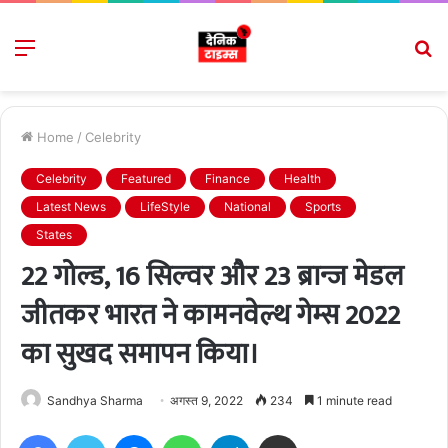
Menu
S
fo
Home
/
Celebrity
Celebrity
Featured
Finance
Health
Latest News
LifeStyle
National
Sports
States
22 गोल्ड, 16 सिल्वर और 23 ब्रान्ज मेडल
जीतकर भारत ने कामनवेल्थ गेम्स 2022
का सुखद समापन किया।
Sandhya Sharma
अगस्त 9, 2022
234
1 minute read
Facebook
Twitter
Messenger
WhatsApp
Telegram
Share via Email