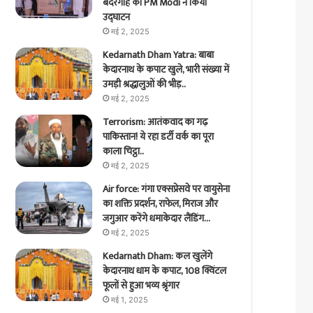
बंदरगाह का PM Modi ने किया
उद्घाटन
मई 2, 2025
Kedarnath Dham Yatra: बाबा
केदारनाथ के कपाट खुले, भारी संख्या में
उमड़ी श्रद्धालुओं की भीड़..
मई 2, 2025
Terrorism: आतंकवाद का गढ़
पाकिस्तान! ये रहा डर्टी वर्क का पूरा
काला चिट्ठा..
मई 2, 2025
Air force: गंगा एक्सप्रेसवे पर वायुसेना
का शक्ति प्रदर्शन, राफेल, मिराज और
जगुआर करेंगे धमाकेदार लैंडिंग…
मई 2, 2025
Kedarnath Dham: कल खुलेंगे
केदारनाथ धाम के कपाट, 108 क्विंटल
फूलों से हुआ भव्य श्रृंगार
मई 1, 2025