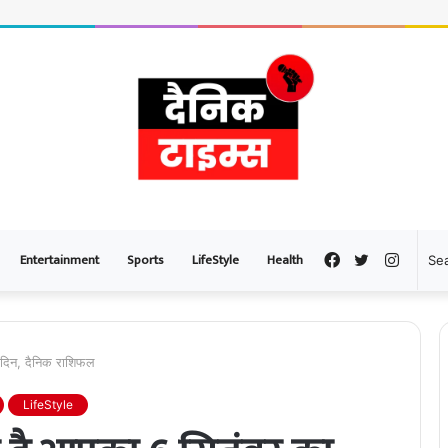
Entertainment
Sports
LifeStyle
Health
Facebook
Twitter
Instag
ा दिन, दैनिक राशिफल
LifeStyle