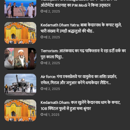
ऑटोमेटेड बंदरगाह का PM Modi ने किया उद्घाटन
मई 2, 2025
Kedarnath Dham Yatra: बाबा केदारनाथ के कपाट खुले,
भारी संख्या में उमड़ी श्रद्धालुओं की भीड़..
मई 2, 2025
Terrorism: आतंकवाद का गढ़ पाकिस्तान! ये रहा डर्टी वर्क का
पूरा काला चिट्ठा..
मई 2, 2025
Air force: गंगा एक्सप्रेसवे पर वायुसेना का शक्ति प्रदर्शन,
राफेल, मिराज और जगुआर करेंगे धमाकेदार लैंडिंग…
मई 2, 2025
Kedarnath Dham: कल खुलेंगे केदारनाथ धाम के कपाट,
108 क्विंटल फूलों से हुआ भव्य श्रृंगार
मई 1, 2025