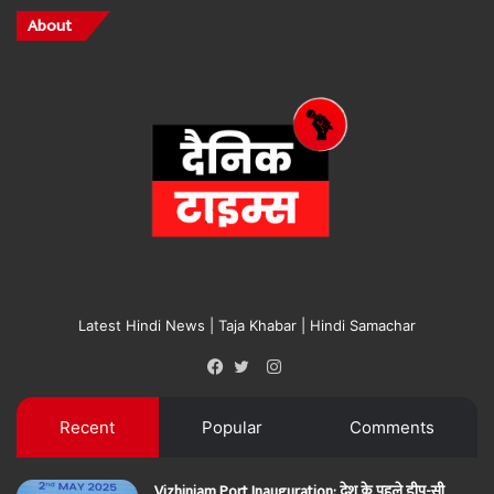
About
Latest Hindi News | Taja Khabar | Hindi Samachar
Instagram
Facebook
Twitter
Recent
Popular
Comments
Vizhinjam Port Inauguration: देश के पहले डीप-सी