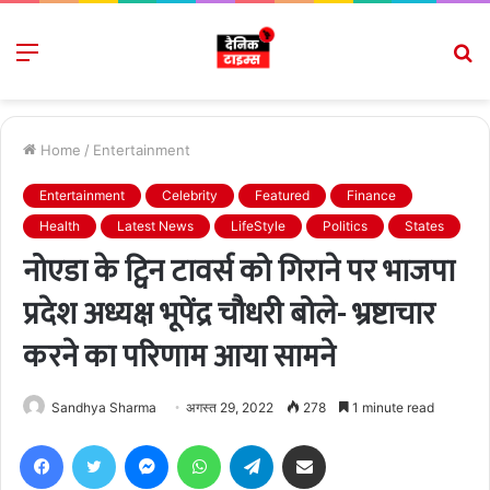
Menu
S
fo
Home
/
Entertainment
Entertainment
Celebrity
Featured
Finance
Health
Latest News
LifeStyle
Politics
States
नोएडा के ट्विन टावर्स को गिराने पर भाजपा
प्रदेश अध्यक्ष भूपेंद्र चौधरी बोले- भ्रष्टाचार
करने का परिणाम आया सामने
Sandhya Sharma
अगस्त 29, 2022
278
1 minute read
Facebook
Twitter
Messenger
WhatsApp
Telegram
Share via Email