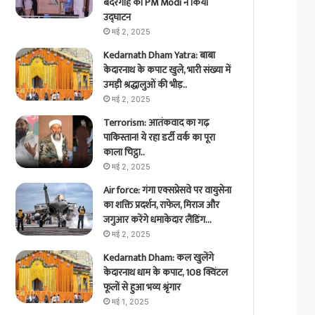
बंदरगाह का PM Modi ने किया
उद्घाटन
मई 2, 2025
Kedarnath Dham Yatra: बाबा
केदारनाथ के कपाट खुले, भारी संख्या में
उमड़ी श्रद्धालुओं की भीड़..
मई 2, 2025
Terrorism: आतंकवाद का गढ़
पाकिस्तान! ये रहा डर्टी वर्क का पूरा
काला चिट्ठा..
मई 2, 2025
Air force: गंगा एक्सप्रेसवे पर वायुसेना
का शक्ति प्रदर्शन, राफेल, मिराज और
जगुआर करेंगे धमाकेदार लैंडिंग…
मई 2, 2025
Kedarnath Dham: कल खुलेंगे
केदारनाथ धाम के कपाट, 108 क्विंटल
फूलों से हुआ भव्य श्रृंगार
मई 1, 2025