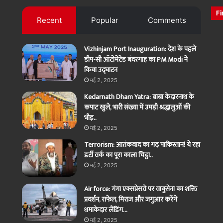
Fi
Recent
Popular
Comments
Vizhinjam Port Inauguration: देश के पहले
डीप-सी ऑटोमेटेड बंदरगाह का PM Modi ने
किया उद्घाटन
मई 2, 2025
Kedarnath Dham Yatra: बाबा केदारनाथ के
कपाट खुले, भारी संख्या में उमड़ी श्रद्धालुओं की
भीड़..
मई 2, 2025
Terrorism: आतंकवाद का गढ़ पाकिस्तान! ये रहा
डर्टी वर्क का पूरा काला चिट्ठा..
मई 2, 2025
Air force: गंगा एक्सप्रेसवे पर वायुसेना का शक्ति
प्रदर्शन, राफेल, मिराज और जगुआर करेंगे
धमाकेदार लैंडिंग…
मई 2, 2025