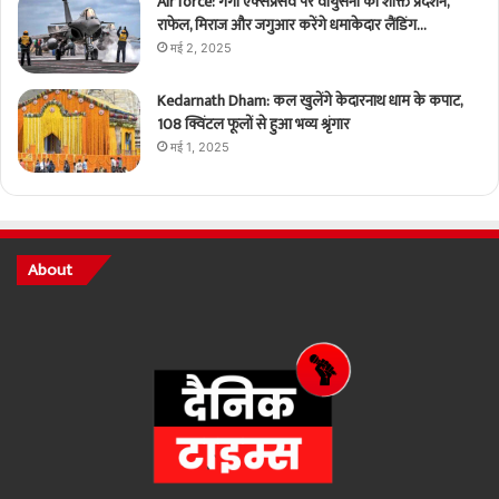
Air force: गंगा एक्सप्रेसवे पर वायुसेना का शक्ति प्रदर्शन,
राफेल, मिराज और जगुआर करेंगे धमाकेदार लैंडिंग…
मई 2, 2025
Kedarnath Dham: कल खुलेंगे केदारनाथ धाम के कपाट,
108 क्विंटल फूलों से हुआ भव्य श्रृंगार
मई 1, 2025
About