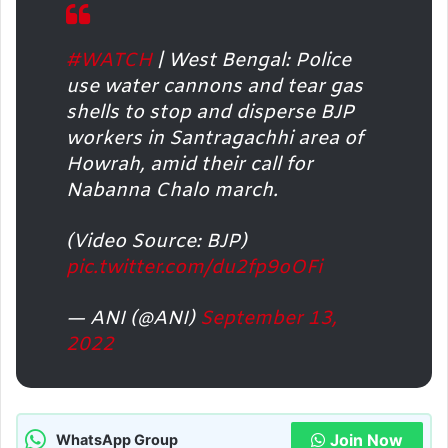
#WATCH
| West Bengal: Police
use water cannons and tear gas
shells to stop and disperse BJP
workers in Santragachhi area of
Howrah, amid their call for
Nabanna Chalo march.
(Video Source: BJP)
pic.twitter.com/du2fp9oOFi
— ANI (@ANI)
September 13,
2022
Join Now
WhatsApp Group