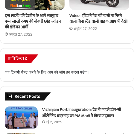
Video : होंडा ने पेश की कभी ना गिरने
इस लडकें की देशप्रेम के आगे सबकुछ
वाली बिना स्टैंड वाली बाइक, आप भी देखें!
कम, लाखों रुपए की नोकरी छोड़ ज्वॉइन
की इंडियन आर्मी
अप्रैल 27, 2022
अप्रैल 27, 2022
प्रातिक्रिया दे
एक टिप्पणी पोस्ट करने के लिए आप को
लॉग इन
करना पड़ेगा।
Recent Posts
Vizhinjam Port Inauguration: देश के पहले डीप-सी
ऑटोमेटेड बंदरगाह का PM Modi ने किया उद्घाटन
मई 2, 2025