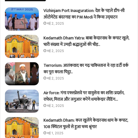
Vizhinjam Port Inauguration: देश के पहले डीप-सी
ऑटोमेटेड बंदरगाह का PM Modi ने किया उद्घाटन
मई 2, 2025
Kedarnath Dham Yatra: बाबा केदारनाथ के कपाट खुले,
भारी संख्या में उमड़ी श्रद्धालुओं की भीड़..
मई 2, 2025
Terrorism: आतंकवाद का गढ़ पाकिस्तान! ये रहा डर्टी वर्क
का पूरा काला चिट्ठा..
मई 2, 2025
Air force: गंगा एक्सप्रेसवे पर वायुसेना का शक्ति प्रदर्शन,
राफेल, मिराज और जगुआर करेंगे धमाकेदार लैंडिंग…
मई 2, 2025
Kedarnath Dham: कल खुलेंगे केदारनाथ धाम के कपाट,
108 क्विंटल फूलों से हुआ भव्य श्रृंगार
मई 1, 2025