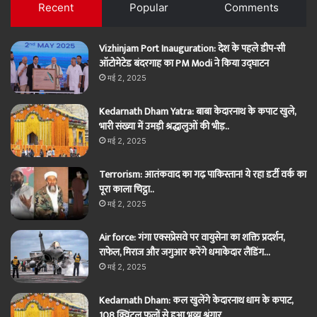
Recent
Popular
Comments
Vizhinjam Port Inauguration: देश के पहले डीप-सी
ऑटोमेटेड बंदरगाह का PM Modi ने किया उद्घाटन
मई 2, 2025
Kedarnath Dham Yatra: बाबा केदारनाथ के कपाट खुले,
भारी संख्या में उमड़ी श्रद्धालुओं की भीड़..
मई 2, 2025
Terrorism: आतंकवाद का गढ़ पाकिस्तान! ये रहा डर्टी वर्क का
पूरा काला चिट्ठा..
मई 2, 2025
Air force: गंगा एक्सप्रेसवे पर वायुसेना का शक्ति प्रदर्शन,
राफेल, मिराज और जगुआर करेंगे धमाकेदार लैंडिंग…
मई 2, 2025
Kedarnath Dham: कल खुलेंगे केदारनाथ धाम के कपाट,
108 क्विंटल फूलों से हुआ भव्य श्रृंगार