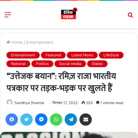
Menu
S
fo
Home
/
Entertainment
Entertainment
Featured
Latest News
LifeStyle
National
Politics
Social media
States
“उत्तेजक बयान”: रमिज़ राजा भारतीय
पत्रकार पर तड़क-भड़क पर खुलते हैं
Sandhya Sharma
सितम्बर 17, 2022
253
1 minute read
Facebook
Twitter
Messenger
WhatsApp
Telegram
Share via Email