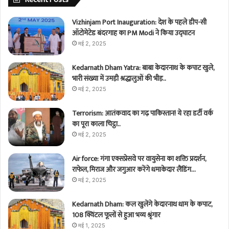
Vizhinjam Port Inauguration: देश के पहले डीप-सी
ऑटोमेटेड बंदरगाह का PM Modi ने किया उद्घाटन
मई 2, 2025
Kedarnath Dham Yatra: बाबा केदारनाथ के कपाट खुले,
भारी संख्या में उमड़ी श्रद्धालुओं की भीड़..
मई 2, 2025
Terrorism: आतंकवाद का गढ़ पाकिस्तान! ये रहा डर्टी वर्क
का पूरा काला चिट्ठा..
मई 2, 2025
Air force: गंगा एक्सप्रेसवे पर वायुसेना का शक्ति प्रदर्शन,
राफेल, मिराज और जगुआर करेंगे धमाकेदार लैंडिंग…
मई 2, 2025
Kedarnath Dham: कल खुलेंगे केदारनाथ धाम के कपाट,
108 क्विंटल फूलों से हुआ भव्य श्रृंगार
मई 1, 2025