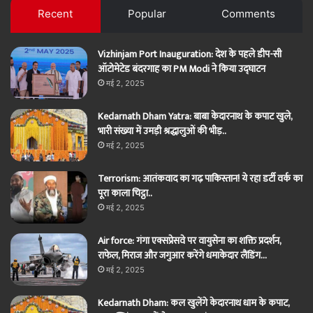
Recent
Popular
Comments
Vizhinjam Port Inauguration: देश के पहले डीप-सी
ऑटोमेटेड बंदरगाह का PM Modi ने किया उद्घाटन
मई 2, 2025
Kedarnath Dham Yatra: बाबा केदारनाथ के कपाट खुले,
भारी संख्या में उमड़ी श्रद्धालुओं की भीड़..
मई 2, 2025
Terrorism: आतंकवाद का गढ़ पाकिस्तान! ये रहा डर्टी वर्क का
पूरा काला चिट्ठा..
मई 2, 2025
Air force: गंगा एक्सप्रेसवे पर वायुसेना का शक्ति प्रदर्शन,
राफेल, मिराज और जगुआर करेंगे धमाकेदार लैंडिंग…
मई 2, 2025
Kedarnath Dham: कल खुलेंगे केदारनाथ धाम के कपाट,