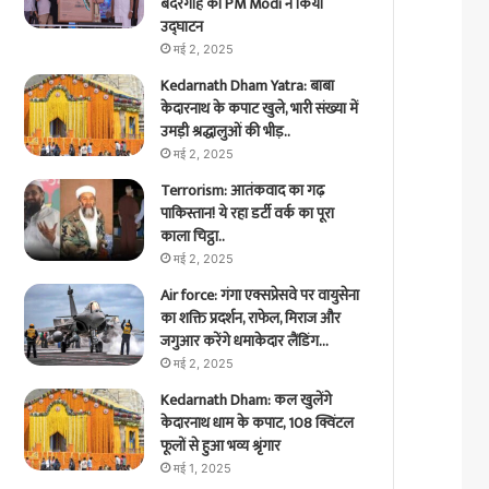
बंदरगाह का PM Modi ने किया
उद्घाटन
मई 2, 2025
Kedarnath Dham Yatra: बाबा
केदारनाथ के कपाट खुले, भारी संख्या में
उमड़ी श्रद्धालुओं की भीड़..
मई 2, 2025
Terrorism: आतंकवाद का गढ़
पाकिस्तान! ये रहा डर्टी वर्क का पूरा
काला चिट्ठा..
मई 2, 2025
Air force: गंगा एक्सप्रेसवे पर वायुसेना
का शक्ति प्रदर्शन, राफेल, मिराज और
जगुआर करेंगे धमाकेदार लैंडिंग…
मई 2, 2025
Kedarnath Dham: कल खुलेंगे
केदारनाथ धाम के कपाट, 108 क्विंटल
फूलों से हुआ भव्य श्रृंगार
मई 1, 2025