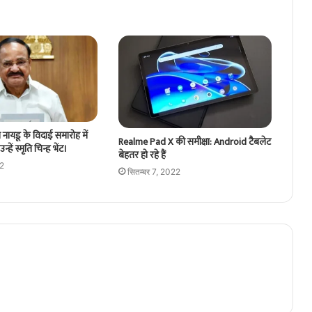
ैया नायडू के विदाई समारोह में
Realme Pad X की समीक्षा: Android टैबलेट
न्हें स्मृति चिन्ह भेंट।
बेहतर हो रहे हैं
22
सितम्बर 7, 2022