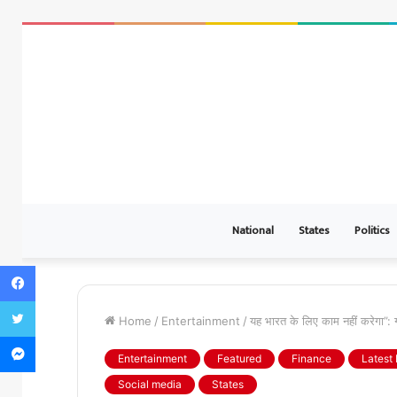
National
States
Politics
Facebook
Twitter
Home
/
Entertainment
/
यह भारत के लिए काम नहीं करेगा”: 
Messenger
Entertainment
Featured
Finance
Latest
Social media
States