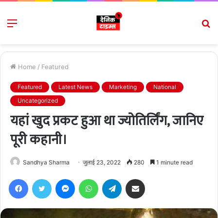
Menu
S
fo
Home
/
Featured
Featured
Latest News
Marketing
National
Uncategorized
यहां खुद प्रकट हुआ था ज्योतिर्लिंग, जानिए
पूरी कहानी।
Sandhya Sharma
जुलाई 23, 2022
280
1 minute read
Facebook
Twitter
Messenger
WhatsApp
Telegram
Share via Email