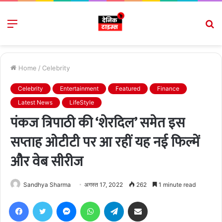
Menu
S
fo
Home
/
Celebrity
Celebrity
Entertainment
Featured
Finance
Latest News
LifeStyle
पंकज त्रिपाठी की ‘शेरदिल’ समेत इस
सप्ताह ओटीटी पर आ रहीं यह नई फिल्में
और वेब सीरीज
Sandhya Sharma
अगस्त 17, 2022
262
1 minute read
Facebook
Twitter
Messenger
WhatsApp
Telegram
Share via Email