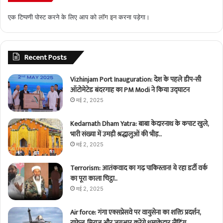
एक टिप्पणी पोस्ट करने के लिए आप को
लॉग इन
करना पड़ेगा।
Recent Posts
Vizhinjam Port Inauguration: देश के पहले डीप-सी
ऑटोमेटेड बंदरगाह का PM Modi ने किया उद्घाटन
मई 2, 2025
Kedarnath Dham Yatra: बाबा केदारनाथ के कपाट खुले,
भारी संख्या में उमड़ी श्रद्धालुओं की भीड़..
मई 2, 2025
Terrorism: आतंकवाद का गढ़ पाकिस्तान! ये रहा डर्टी वर्क
का पूरा काला चिट्ठा..
मई 2, 2025
Air force: गंगा एक्सप्रेसवे पर वायुसेना का शक्ति प्रदर्शन,
राफेल, मिराज और जगुआर करेंगे धमाकेदार लैंडिंग…