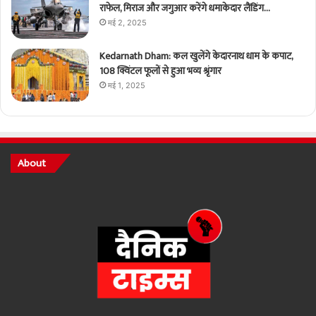
राफेल, मिराज और जगुआर करेंगे धमाकेदार लैंडिंग…
मई 2, 2025
Kedarnath Dham: कल खुलेंगे केदारनाथ धाम के कपाट,
108 क्विंटल फूलों से हुआ भव्य श्रृंगार
मई 1, 2025
About