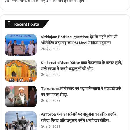
एक टिप्पणी पोस्ट करने के लिए आप को
लॉग इन
करना पड़ेगा।
Recent Posts
Vizhinjam Port Inauguration: देश के पहले डीप-सी
ऑटोमेटेड बंदरगाह का PM Modi ने किया उद्घाटन
मई 2, 2025
Kedarnath Dham Yatra: बाबा केदारनाथ के कपाट खुले,
भारी संख्या में उमड़ी श्रद्धालुओं की भीड़..
मई 2, 2025
Terrorism: आतंकवाद का गढ़ पाकिस्तान! ये रहा डर्टी वर्क
का पूरा काला चिट्ठा..
मई 2, 2025
Air force: गंगा एक्सप्रेसवे पर वायुसेना का शक्ति प्रदर्शन,
राफेल, मिराज और जगुआर करेंगे धमाकेदार लैंडिंग…
मई 2, 2025