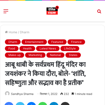
Menu
S
fo
Home
/
Dharm
Dharm
Entertainment
Featured
Finance
Food
Health
Latest News
LifeStyle
Make-up
Marketing
National
States
आबू धाबी के सर्वप्रथम हिंदू मंदिर का
जयशंकर ने किया दौरा, बोले- ‘शांति,
सहिष्णुता और सद्भाव का है प्रतीक’
Sandhya Sharma
सितम्बर 1, 2022
232
1 minute read
Facebook
Twitter
Messenger
WhatsApp
Telegram
Share via Email