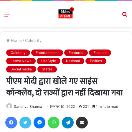
Menu
S
fo
Home
/
Celebrity
Celebrity
Entertainment
Featured
Finance
Latest News
LifeStyle
National
Politics
Social media
States
पीएम मोदी द्वारा खोले गए साइंस
कॉन्क्लेव, दो राज्यों द्वारा नहीं दिखाया गया
Sandhya Sharma
सितम्बर 10, 2022
231
1 minute read
Facebook
Twitter
Messenger
WhatsApp
Telegram
Share via Email