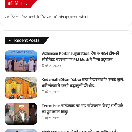
प्रातिक्रिया दे
एक टिप्पणी पोस्ट करने के लिए आप को
लॉग इन
करना पड़ेगा।
Recent Posts
Vizhinjam Port Inauguration: देश के पहले डीप-सी
ऑटोमेटेड बंदरगाह का PM Modi ने किया उद्घाटन
मई 2, 2025
Kedarnath Dham Yatra: बाबा केदारनाथ के कपाट खुले,
भारी संख्या में उमड़ी श्रद्धालुओं की भीड़..
मई 2, 2025
Terrorism: आतंकवाद का गढ़ पाकिस्तान! ये रहा डर्टी वर्क
का पूरा काला चिट्ठा..
मई 2, 2025