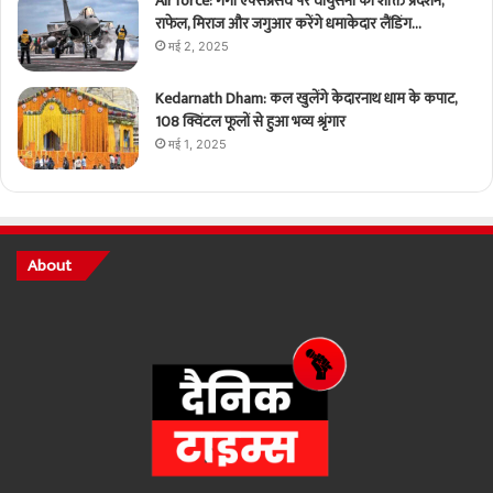
Air force: गंगा एक्सप्रेसवे पर वायुसेना का शक्ति प्रदर्शन,
राफेल, मिराज और जगुआर करेंगे धमाकेदार लैंडिंग…
मई 2, 2025
Kedarnath Dham: कल खुलेंगे केदारनाथ धाम के कपाट,
108 क्विंटल फूलों से हुआ भव्य श्रृंगार
मई 1, 2025
About